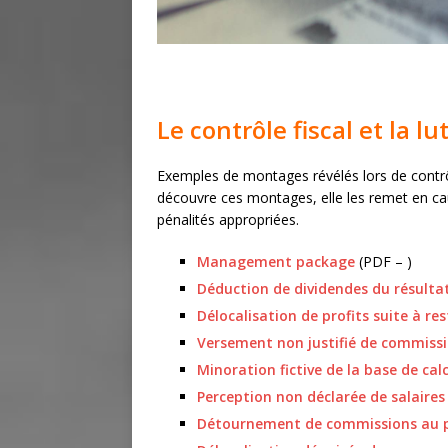
Le contrôle fiscal et la l
Exemples de montages révélés lors de contrôle
découvre ces montages, elle les remet en cau
pénalités appropriées.
Management package
(PDF – )
Déduction de dividendes du résulta
Délocalisation de profits suite à re
Versement non justifié de commiss
Minoration fictive de la base de calcu
Perception non déclarée de salaires
Détournement de commissions au pr