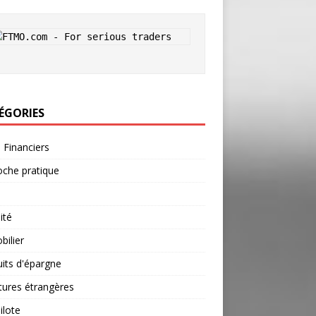
ÉGORIES
s Financiers
che pratique
ité
ilier
its d'épargne
tures étrangères
ilote