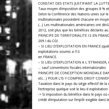
CONSTAT DES ETATS JUSTIFIANT LA LUT
Taux moyen d’imposition des groupes 8 % et
Selon la Conférence des Nations unies sur l
multinationales possèdent chacune en moyenne
(…) Les multinationales américaines ont décl
2012, soit plus que les bénéfices déclarés a
PRINCIPE DE TERRITORIALITE I.S EN FRAN
209-I du CGI
– SI LIEU D’EXPLOITATION EN FRANCE (quel que
exploitations soumis a I’I.S
en FRANCE.
– SI LIEU D’EXPLOITATION A L ’ETRANGER, rés
… sauf conventions fiscales internationales
PRINCIPE DE CONCEPTION MONDIALE DANS
etc…) POUR L’IS Y COMPRIS DROIT CONV
Taxation dans le pays du siège effectif de la s
l’entreprise quelque soit le lieu d exploitation
-> Si imposition du bénéfice dans le pays où 
crédit d’imputation sur l’impôt exigible dans 