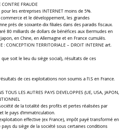
TE CONTRE FRAUDE
 pour les entreprises INTERNET moins de 5%.
e commerce et le développement, les grandes
 prés de soixante-dix filiales dans des paradis fiscaux.
aré 80 milliards de dollars de bénéfices aux Bermudes en
u Japon, en Chine, en Allemagne et en France cumulés.
CE : CONCEPTION TERRITORIALE – DROIT INTERNE art.
 soit le lieu du siège social), résultats de ces
ultats de ces exploitations non soumis a l’I.S en France.
 TOUS LES AUTRES PAYS DEVELOPPES (UE, USA, JAPON,
ENTIONNEL
ociété de la totalité des profits et pertes réalisées par
 et le pays d’immatriculation.
exploitation effective (ex France), impôt payé transformé en
le pays du siège de la société sous certaines conditions