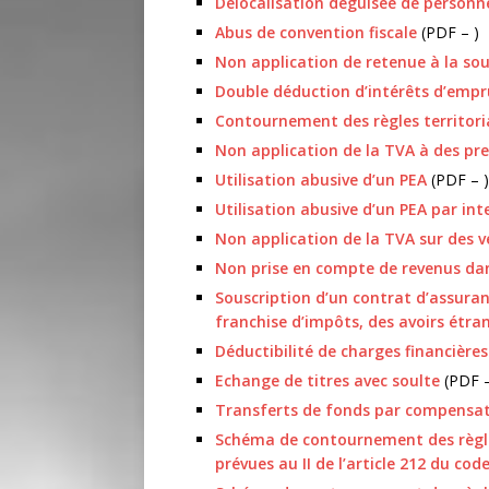
Délocalisation déguisée de personn
Abus de convention fiscale
(PDF – )
Non application de retenue à la sou
Double déduction d’intérêts d’emp
Contournement des règles territoria
Non application de la TVA à des pre
Utilisation abusive d’un PEA
(PDF – )
Utilisation abusive d’un PEA par int
Non application de la TVA sur des v
Non prise en compte de revenus dan
Souscription d’un contrat d’assuranc
franchise d’impôts, des avoirs étra
Déductibilité de charges financières
Echange de titres avec soulte
(PDF –
Transferts de fonds par compensat
Schéma de contournement des règles
prévues au II de l’article 212 du cod