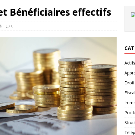
t Bénéficiaires effectifs
té
0
CAT
Actif
Appro
Droit
Fiscal
Immob
Produ
Struc
Télép