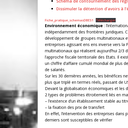
Schéma de contournement des règle
Dissimuler la détention d’avoirs à l
Fiche_pratique_schemasDBES1
Télécharger
Environnement économique
: l’internatio
indépendamment des frontières juridiques. Ce
développement de groupes multinationaux et par
entreprises agissant ens ens inverse vers la
multinationaux qui réalisent aujourd’hui 2/
l’approche fiscale territoriale des Etats. Il e
un chiffre d’affaire cumulé mondial de plus de
de salariés.
Sur les 30 dernières années, les bénéfices n
plus que triplé en termes réels, passant de U
Devant la globalisation économiques et les d
2 types de problèmes étroitement liés en mati
– l’existence d’un établissement stable au titre
– la fixation des prix de transfert
En effet, l’intervention des entreprises dans
derniers sont susceptibles de vérifier