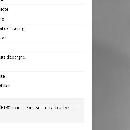
ilote
ng
al de Trading
hore
s
its d’épargne
ité
ilier