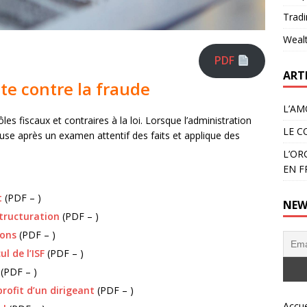
Tradi
Weal
PDF
ART
utte contre la fraude
L’AM
s fiscaux et contraires à la loi. Lorsque l’administration
LE C
se après un examen attentif des faits et applique des
L’OR
EN F
t
(PDF – )
NEW
structuration
(PDF – )
ions
(PDF – )
l de l’ISF
(PDF – )
(PDF – )
ofit d’un dirigeant
(PDF – )
Accue