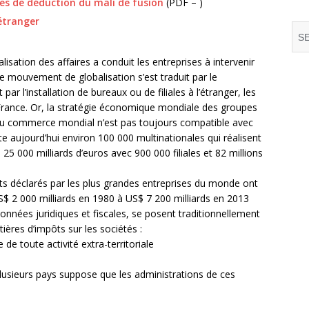
s de déduction du mali de fusion
(PDF – )
’étranger
nalisation des affaires a conduit les entreprises à intervenir
 mouvement de globalisation s’est traduit par le
 l’installation de bureaux ou de filiales à l’étranger, les
 France. Or, la stratégie économique mondiale des groupes
3 du commerce mondial n’est pas toujours compatible avec
xiste aujourd’hui environ 100 000 multinationales qui réalisent
 25 000 milliards d’euros avec 900 000 filiales et 82 millions
ets déclarés par les plus grandes entreprises du monde ont
S$ 2 000 milliards en 1980 à US$ 7 200 milliards en 2013
onnées juridiques et fiscales, se posent traditionnellement
ères d’impôts sur les sociétés :
 de toute activité extra-territoriale
 plusieurs pays suppose que les administrations de ces