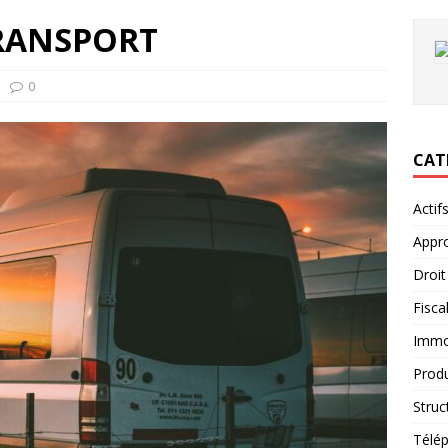
TRANSPORT
0
CAT
Actif
Appro
Droit
Fiscal
Immob
Produ
Struc
Télép