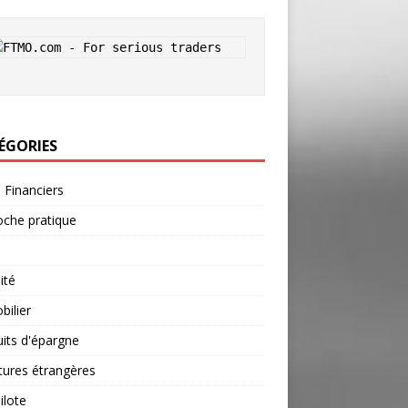
ÉGORIES
s Financiers
che pratique
ité
ilier
its d'épargne
tures étrangères
ilote