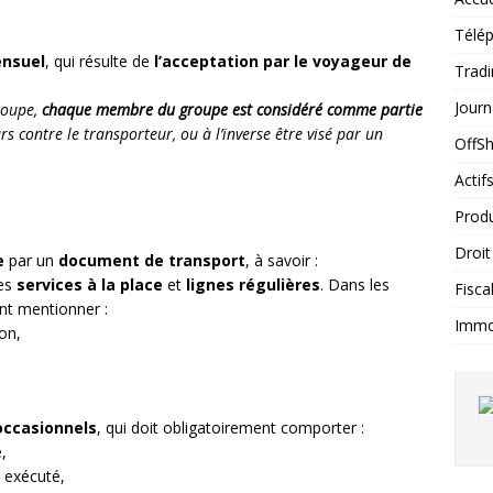
Télép
nsuel
, qui résulte de
l’acceptation par le voyageur de
Tradi
Journ
roupe,
chaque membre du groupe est considéré comme partie
rs contre le transporteur, ou à l’inverse être visé par un
OffS
Actif
Produ
Droit
e
par un
document de transport
, à savoir :
les
services à la place
et
lignes régulières
. Dans les
Fiscal
ment mentionner :
Immob
ion,
occasionnels
, qui doit obligatoirement comporter :
e,
t exécuté,