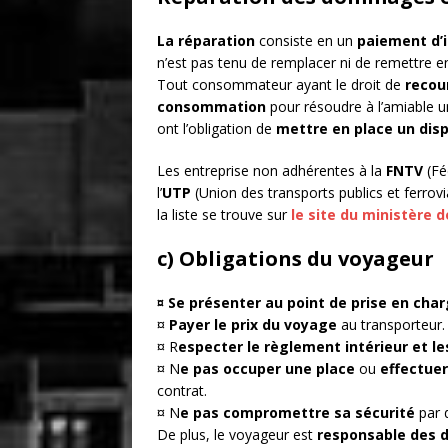
La réparation
consiste en un
paiement d’
n’est pas tenu de remplacer ni de remettre
Tout consommateur ayant le droit de
recou
consommation
pour résoudre à l’amiable un
ont l’obligation de
mettre en place un disp
Les entreprise non adhérentes à la
FNTV
(Fé
l’
UTP
(Union des transports publics et ferrovi
la liste se trouve sur
le site du ministère 
c) Obligations du voyageur
¤ Se présenter au point de prise en cha
¤
Payer
le prix du voyage
au transporteur.
¤ R
especter le règlement intérieur et l
¤ N
e pas occuper
une place
ou
effectuer
contrat.
¤ N
e pas compromettre sa sécurité
par 
De plus, le voyageur est
responsable des 