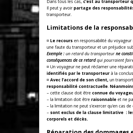
Dans tous les cas,
c’est au transporteur q
Il peut y avoir
partage des responsabilité
transporteur.
Limitations de la responsab
¤
Le recours
en responsabilité du voyageur 
une faute du transporteur et un préjudice sub
Exemple :
un retard du transporteur
ne const
conséquences de ce retard
qui pourraient faire
¤ Un voyageur ne peut réclamer une réparat
identifiés par le transporteur
à la conclus
¤
Avec l’accord de son client,
un transpor
responsabilité contractuelle
.
Néanmoins
– cette clause doit être
connue du voyage
– la limitation doit être
raisonnable
et ne pa
– la limitation ne peut s’exercer qu’en cas de
–
sont exclus de la clause limitative :
corporels et décès.
Réparation des dommages 