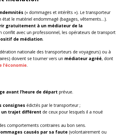
indemnités
(« dommages et intérêts »). Le transporteur
 en état le matériel endommagé (bagages, vêtements…).
rir gratuitement à un médiateur de la
 conflit avec un professionnel, les opérateurs de transport
ositif de médiation
.
dération nationale des transporteurs de voyageurs) ou à
aires) doivent se tourner vers un
médiateur agréé
, dont
de l’économie
.
rge avant l’heure de départ
prévue.
es consignes
édictés par le transporteur ;
 un trajet différent
de ceux pour lesquels il a noué
des comportements contraires au bon sens.
dommages causés par sa faute
(volontairement ou