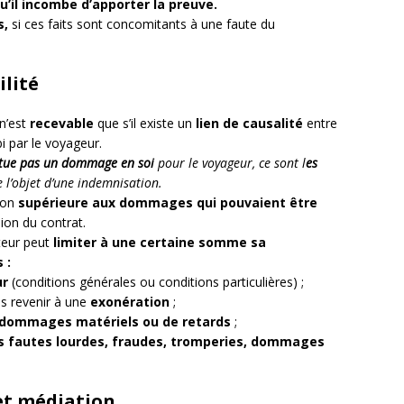
u’il incombe d’apporter la preuve.
s,
si ces faits sont concomitants à une faute du
ilité
n’est
recevable
que s’il existe un
lien de causalité
entre
i par le voyageur.
itue pas un dommage en soi
pour le voyageur, ce sont l
es
 l’objet d’une indemnisation.
ion
supérieure aux dommages qui pouvaient être
ion du contrat.
teur peut
limiter à une certaine somme sa
 :
ur
(conditions générales ou conditions particulières) ;
s revenir à une
exonération
;
dommages matériels ou de retards
;
 les fautes lourdes, fraudes, tromperies, dommages
et médiation