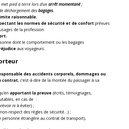
 met pied à terre lors d’un
arrêt momentané
;
de déchargement des
bagages
.
imite raisonnable.
spectant les normes de sécurité et de confort
prévues
es usages de la profession.
ort.
rsonne dont le comportement ou les bagages
réjudice
aux voyageurs.
orteur
responsable des accidents corporels, dommages ou
u contrat
, c’est-à-dire de la montée du passager à sa
 qu’en
apportant la preuve
(écrits, témoignages,
putables, en cas de :
voir ni à éviter) ;
non-respect des règles de sécurité…) ;
ne personne étrangère au contrat de transport).