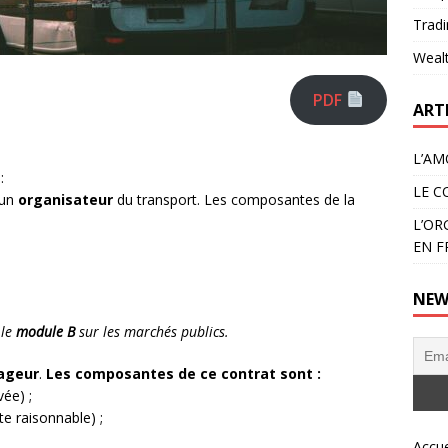
Tradi
Weal
PDF
ART
L’AM
:
LE C
 un
organisateur
du transport. Les composantes de la
L’OR
EN F
NEW
 le
module B
sur les marchés publics.
ageur
.
Les composantes de ce contrat sont :
vée) ;
te raisonnable) ;
Accue