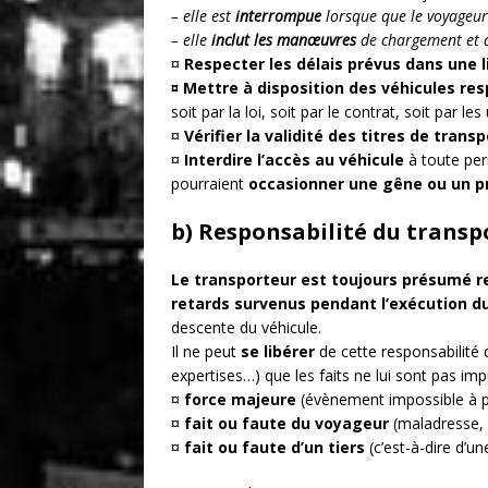
– elle est
interrompue
lorsque que le voyageur
– elle
inclut les manœuvres
de chargement et 
¤
Respecter les délais prévus dans une l
¤ Mettre à disposition des véhicules re
soit par la loi, soit par le contrat, soit par l
¤
Vérifier la validité des titres de transp
¤
Interdire l’accès au véhicule
à toute pe
pourraient
occasionner une gêne ou un p
b) Responsabilité du transp
Le transporteur est toujours présumé 
retards survenus pendant l’exécution d
descente du véhicule.
Il ne peut
se libérer
de cette responsabilité
expertises…) que les faits ne lui sont pas im
¤
force majeure
(évènement impossible à pré
¤
fait ou faute du voyageur
(maladresse, 
¤
fait ou faute d’un tiers
(c’est-à-dire d’u