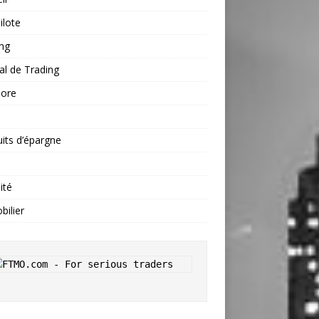
ilote
ng
al de Trading
hore
s
its d’épargne
ité
ilier