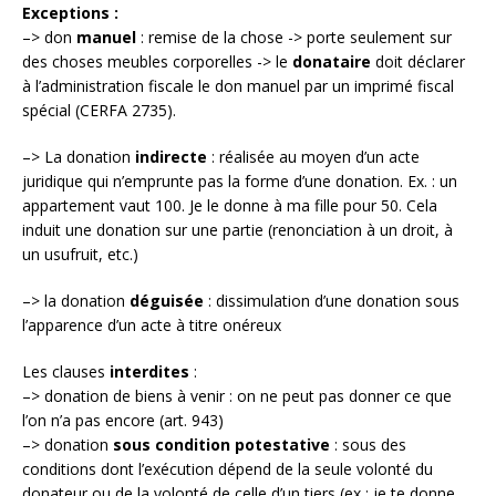
Exceptions :
–> don
manuel
: remise de la chose -> porte seulement sur
des choses meubles corporelles -> le
donataire
doit déclarer
à l’administration fiscale le don manuel par un imprimé fiscal
spécial (CERFA 2735).
–> La donation
indirecte
: réalisée au moyen d’un acte
juridique qui n’emprunte pas la forme d’une donation. Ex. : un
appartement vaut 100. Je le donne à ma fille pour 50. Cela
induit une donation sur une partie (renonciation à un droit, à
un usufruit, etc.)
–> la donation
déguisée
: dissimulation d’une donation sous
l’apparence d’un acte à titre onéreux
Les clauses
interdites
:
–> donation de biens à venir : on ne peut pas donner ce que
l’on n’a pas encore (art. 943)
–> donation
sous condition potestative
: sous des
conditions dont l’exécution dépend de la seule volonté du
donateur ou de la volonté de celle d’un tiers (ex : je te donne