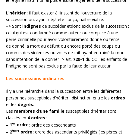
le régime matrimonial puis ensuite règlement de la succession.
L’héritier
: il faut exister à l’instant de l’ouverture de la
succession ou, ayant déjà été conçu, naître viable.
–> Sont
indignes
de succéder etdonc exclus de la succession :
celui qui est condamné comme auteur ou complice à une
peine criminelle pour avoir volontairement donné ou tenté
de donné la mort au défunt ou encore porté des coups ou
commis des violences ou voies de fait ayant entraîné la mort
sans intention de la donner -> art.
729-1
du CC : les enfants de
l’indigne ne sont pas exclus par la faute de leur auteur
Les successions ordinaires
Il y a une hiérarchie dans la succession entre les différentes
personnes susceptibles d’hériter : distinction entre les
ordres
et les
degrés
.
Les
membres d’une famille
susceptibles d’hériter sont
classés en
4 ordres
:
er
–
1
ordre
: ordre des descendants
ème
–
2
ordre
: ordre des ascendants privilégiés (les pères et