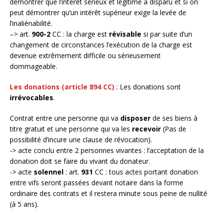
démontrer que l’intérêt sérieux et légitime a disparu et si on
peut démontrer qu’un intérêt supérieur exige la levée de
l’inaliénabilité.
–> art.
900-2
CC : la charge est
révisable
si par suite d’un
changement de circonstances l’exécution de la charge est
devenue extrêmement difficile ou sérieusement
dommageable.
Les donations (article 894 CC)
: Les donations sont
irrévocables
.
Contrat entre une personne qui va
disposer
de ses biens à
titre gratuit et une personne qui va les
recevoir
(Pas de
possibilité d’incure une clause de révocation).
-> acte conclu entre 2 personnes vivantes : l’acceptation de la
donation doit se faire du vivant du donateur.
-> acte
solennel
: art.
931
CC : tous actes portant donation
entre vifs seront passées devant notaire dans la forme
ordinaire des contrats et il restera minute sous peine de nullité
(à 5 ans).