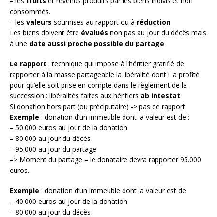
– les
fruits
et revenus produits par les biens indivis et non
consommés.
– les
valeurs
soumises au rapport ou à
réduction
Les biens doivent être
évalués
non pas au jour du décès mais
à une
date aussi proche possible du partage
Le rapport
: technique qui impose à l’héritier gratifié de
rapporter à la masse partageable la libéralité dont il a profité
pour qu’elle soit prise en compte dans le règlement de la
succession : libéralités faites aux héritiers
ab intestat
.
Si donation hors part (ou préciputaire) -> pas de rapport.
Exemple
: donation d’un immeuble dont la valeur est de :
– 50.000 euros au jour de la donation
– 80.000 au jour du décès
– 95.000 au jour du partage
–> Moment du partage = le donataire devra rapporter 95.000
euros.
Exemple
: donation d’un immeuble dont la valeur est de
– 40.000 euros au jour de la donation
– 80.000 au jour du décès