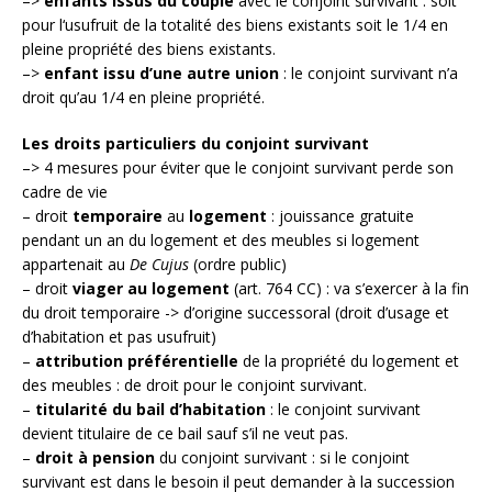
–>
enfants issus du couple
avec le conjoint survivant : soit
pour l‘usufruit de la totalité des biens existants soit le 1/4 en
pleine propriété des biens existants.
–>
enfant issu d’une autre union
: le conjoint survivant n’a
droit qu’au 1/4 en pleine propriété.
Les droits particuliers du conjoint survivant
–> 4 mesures pour éviter que le conjoint survivant perde son
cadre de vie
– droit
temporaire
au
logement
: jouissance gratuite
pendant un an du logement et des meubles si logement
appartenait au
De Cujus
(ordre public)
– droit
viager au logement
(art. 764 CC) : va s’exercer à la fin
du droit temporaire -> d’origine successoral (droit d’usage et
d’habitation et pas usufruit)
–
attribution préférentielle
de la propriété du logement et
des meubles : de droit pour le conjoint survivant.
–
titularité du bail d’habitation
: le conjoint survivant
devient titulaire de ce bail sauf s’il ne veut pas.
–
droit à pension
du conjoint survivant : si le conjoint
survivant est dans le besoin il peut demander à la succession