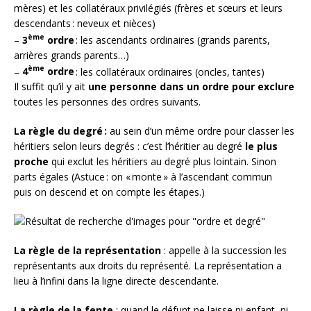
mères) et les collatéraux privilégiés (frères et sœurs et leurs
descendants : neveux et nièces)
ème
–
3
ordre
: les ascendants ordinaires (grands parents,
arrières grands parents…)
ème
–
4
ordre
: les collatéraux ordinaires (oncles, tantes)
Il suffit qu’il y ait
une personne dans un ordre pour exclure
toutes les personnes des ordres suivants.
La règle du degré :
au sein d’un même ordre pour classer les
héritiers selon leurs degrés : c’est l’héritier au degré
le plus
proche
qui exclut les héritiers au degré plus lointain. Sinon
parts égales (Astuce : on « monte » à l’ascendant commun
puis on descend et on compte les étapes.)
La règle de la
représentation
: appelle à la succession les
représentants aux droits du représenté. La représentation a
lieu à l’infini dans la ligne directe descendante.
La règle de la fente
: quand le défunt ne laisse ni enfant, ni