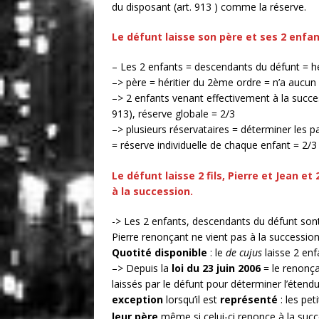
du disposant (art. 913 ) comme la réserve.
Le défunt laisse son père et ses 2 enfa
– Les 2 enfants = descendants du défunt = héri
–> père = héritier du 2ème ordre = n’a aucun 
–> 2 enfants venant effectivement à la succes
913), réserve globale = 2/3
–> plusieurs réservataires = déterminer les pa
= réserve individuelle de chaque enfant = 2/3
Le défunt laisse 2 fils, Pierre et Jean et 
à la succession.
-> Les 2 enfants, descendants du défunt sont
Pierre renonçant ne vient pas à la succession
Quotité disponible
: le
de cujus
laisse 2 enf
–> Depuis la
loi du 23 juin 2006
= le renonça
laissés par le défunt pour déterminer l’étend
exception
lorsqu’il est
représenté
: les pe
leur père
même si celui-ci renonce à la succ