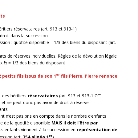
nts
tiers réservataires (art. 913 et 913-1).
droit dans la succession
sion : quotité disponible = 1/3 des biens du disposant (art.
rts de réserves individuelles. Règles de la dévolution légale
 x ½ = 1/3 des biens du disposant
er
2 petits fils issus de son 1
fils Pierre. Pierre renonce
 des héritiers
réservataires
(art. 913 et 913-1 CC).
 et ne peut donc pas avoir de droit à réserve.
ants.
nt n’est pas pris en compte dans le nombre d’enfants
ue de la quotité disponible
MAIS il doit l’être par
tits enfants viennent à la succession en
représentation de
er
ession (art.
754 alinéa 1
)