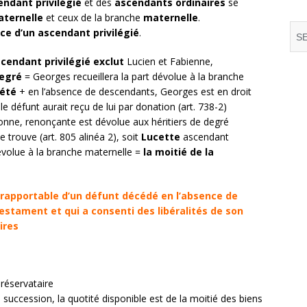
endant privilégié
et des
ascendants ordinaires
se
aternelle
et ceux de la branche
maternelle
.
e d’un ascendant privilégié
.
cendant privilégié
exclut
Lucien et Fabienne,
degré
= Georges recueillera la part dévolue à la branche
iété
+ en l’absence de descendants, Georges est en droit
le défunt aurait reçu de lui par donation (art. 738-2)
Yvonne, renonçante est dévolue aux héritiers de degré
 trouve (art. 805 alinéa 2), soit
Lucette
ascendant
dévolue à la branche maternelle =
la moitié de la
 rapportable d’un défunt décédé en l’absence de
testament et qui a consenti des libéralités de son
ires
 réservataire
 succession, la quotité disponible est de la moitié des biens