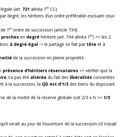
er
légale (art.
721
alinéa 1
CC)
par degré, les héritiers d’un ordre préférable excluant ceux
er
 de 1
ordre de succession (article 734)
er
s proches
en
degré
héritent (art. 744 alinéa 1
) => les 2
donc
à degré égal
-> le partage se fait par
tête
et à
moitié
de la succession en pleine propriété.
n
présence d’héritiers réservataires
=> vérifier que la
aire
n’a pas été
altérée
du fait des
libéralités
consenties
t à la succession, la
QD est d’1/3
des biens du disposant
ve de la moitié de la réserve globale soit 2/3 x ½ ==
1/3
’il serait au jour de l’ouverture de la succession s’il n’avait