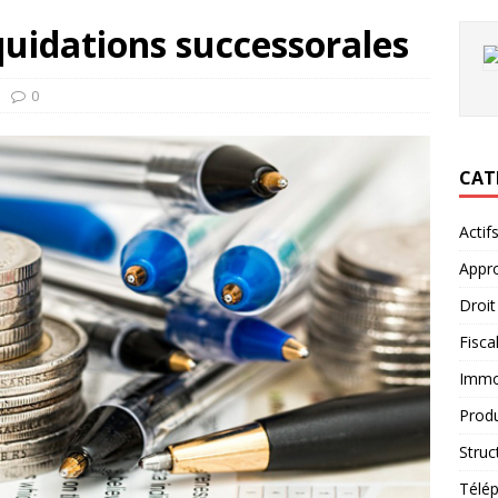
iquidations successorales
0
CAT
Actif
Appro
Droit
Fiscal
Immob
Produ
Struc
Télép