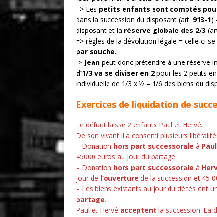
–> Les
petits enfants sont comptés pour
dans la succession du disposant (art.
913-1
)
disposant et la
réserve globale des 2/3
(ar
=> règles de la dévolution légale = celle-ci se
par souche.
->
Jean
peut donc prétendre à une réserve in
d’1/3 va se diviser en 2
pour les 2 petits e
individuelle de 1/3 x ½ = 1/6 des biens du dis
Exercices de liquidation de succ
Le défunt laisse 2 enfants Paul et Hervé.
De son vivant il a consenti plusieurs libéralités
– Donation
hors part successorale
à
Pau
45000 euros au jour du partage.
– Donation
hors part successorale
à
Her
jour de
l’ouverture
de la succession et 45 0
– Les biens existants au jour du décès ont u
partage
.
Paul et Hervé
acceptent
la succession. La d