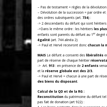
– Pas de testament = règles de la dévolution 
– Dévolution de la succession = par ordre et 
des ordres subséquents (art.
734
) :
-> 2 descendants du défunt qui sont héritiers
->Dans le même ordre : les héritiers
les plu
er
enfants sont parents du défunt au 1
degré 
égalité
(art. 744 alinéa 2)
-> Paul et Hervé recevront donc
chacun la 
MAIS
Le défunt a consenti des
libéralités
e
part de réserve de chaque héritier
réservat
-> Art.
913
: en présence de
2 enfants
venan
et la
réserve globale est des 2/3.
-> Paul et Hervé = chacun à une part de réser
des biens du disposant
.
Calcul de la QD et de la RG :
Reconstitution
du patrimoine du défunt tel qu
pas fait de donation (art 922) :