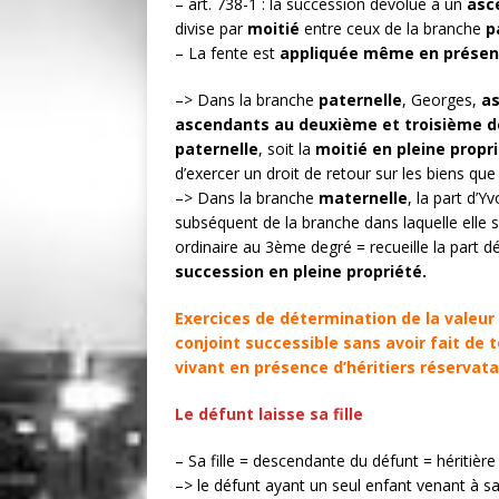
– art. 738-1 : la succession dévolue à un
asc
divise par
moitié
entre ceux de la branche
p
– La fente est
appliquée même en présenc
–> Dans la branche
paternelle
, Georges,
as
ascendants au deuxième et troisième 
paternelle
, soit la
moitié en pleine propr
d’exercer un droit de retour sur les biens que 
–> Dans la branche
maternelle
, la part d’
subséquent de la branche dans laquelle elle se
ordinaire au 3ème degré = recueille la part 
succession en pleine propriété.
Exercices de détermination de la valeur
conjoint successible sans avoir fait de 
vivant en présence d’héritiers réservata
Le défunt laisse sa fille
– Sa fille = descendante du défunt = héritière
–> le défunt ayant un seul enfant venant à sa