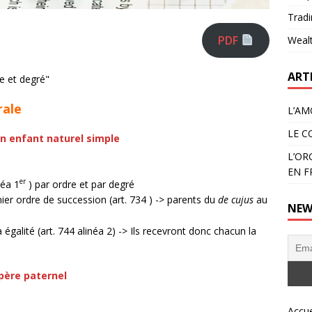
Tradi
PDF
Weal
ART
rale
L’AM
LE C
un enfant naturel simple
L’OR
EN F
er
néa 1
) par ordre et par degré
ier ordre de succession (art. 734 ) -> parents du
de cujus
au
NEW
 égalité (art. 744 alinéa 2) -> Ils recevront donc chacun la
père paternel
Accue