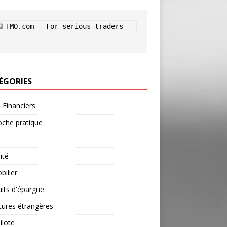
ÉGORIES
s Financiers
che pratique
ité
ilier
its d'épargne
tures étrangères
ilote