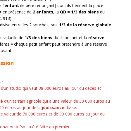
 l’enfant
(le père renonçant) dont ils tiennent la place
 = en présence de
2 enfants
, la
QD = 1/3 des biens
du
t. 913).
 divise entre les 2 souches, soit
1/3 de la réserve globale
dividuelle de
1/3 des biens
du disposant et la
réserve
nfants = chaque petit enfant peut prétendre à une réserve
posant.
ession
 :
l
d’un studio qui vaut 38 000 euros au jour du décès et
vé
d’un terrain agricole qui a une valeur de 30 000 euros au
00 euros au jour de la
jouissance
divise.
ne valeur de 70 000 euros et de 93 000 euros au jour du
onation à Paul a été faite en premier.