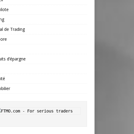
ilote
ng
al de Trading
hore
s
its d’épargne
ité
ilier