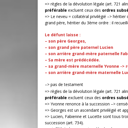
=> règles de la dévolution légale (art. 721 ali
préférable
excluent ceux des
ordres subs
=> Le neveu = collatéral privilégié –> héritie
grand père, héritier du 3ème ordre : il recueill
Le défunt laisse :
– son père Georges,
– son grand père paternel Lucien
– son arrière grand-mère paternelle Fa
– Sa mère est prédécédée.
– sa grand-mère maternelle Yvonne -> r
– son arrière grand-mère maternelle Lu
–> pas de testament
=> règles de la dévolution légale (art. 721 ali
préférable
excluent ceux des
ordres subs
=> Yvonne renonce à la succession –> censée n
=> Georges est un ascendant privilégié et ap
=> Lucien, Fabienne et Lucette sont tous tr
succession (art. 734).