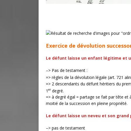
Exercice de dévolution successo
Le défunt laisse un enfant légitime et 
–> Pas de testament :
=> règles de la dévolution légale (art. 721 ali
=> 2 descendants du défunt héritiers du prem
er
1
degré.
=> à degré égal = partage se fait par tête et à
moitié de la succession en pleine propriété.
Le défunt laisse un neveu et son grand 
–> pas de testament