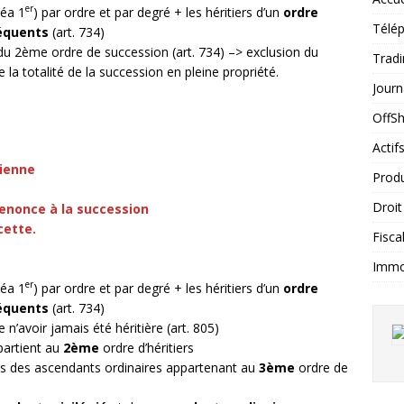
er
néa 1
) par ordre et par degré + les héritiers d’un
ordre
Télép
équents
(art. 734)
r du 2ème ordre de succession (art. 734) –> exclusion du
Tradi
e la totalité de la succession en pleine propriété.
Journ
OffS
Actif
bienne
Produ
Droit
enonce à la succession
cette.
Fiscal
Immob
er
néa 1
) par ordre et par degré + les héritiers d’un
ordre
équents
(art. 734)
’avoir jamais été héritière (art. 805)
partient au
2ème
ordre d’héritiers
ois des ascendants ordinaires appartenant au
3ème
ordre de