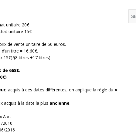
hat unitaire 20€
chat unitaire 15€
prix de vente unitaire de 50 euros.
d’un titre = 16,60€.
x 15€)/(8 titres +17 titres)
 de 668€.
60€)
eur
, acquis à des dates différentes, on applique la règle du
«
x acquis à la date la plus
ancienne
.
 A » :
01/2010
/06/2016