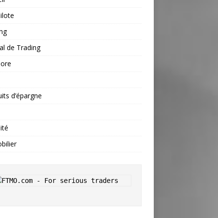
ilote
ng
al de Trading
hore
s
its d’épargne
ité
ilier