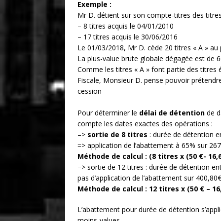
Exemple :
Mr D. détient sur son compte-titres des titres
– 8 titres acquis le 04/01/2010
– 17 titres acquis le 30/06/2016
Le 01/03/2018, Mr D. cède 20 titres « A » au 
La plus-value brute globale dégagée est de 66
Comme les titres « A » font partie des titres é
Fiscale, Monsieur D. pense pouvoir prétendre
cession
Pour déterminer le
délai de détention
de d
compte les dates exactes des opérations :
–>
sortie de 8 titres
: durée de détention e
=> application de l’abattement à 65% sur 267
Méthode de calcul : (8 titres x (50 €- 16,
–> sortie de 12 titres : durée de détention e
pas d’application de l’abattement sur 400,80€
Méthode de calcul : 12 titres x (50 € – 16
L’abattement pour durée de détention s’appl
moins-values.