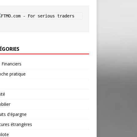
ÉGORIES
s Financiers
che pratique
ité
ilier
its d'épargne
tures étrangères
ilote