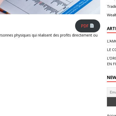
Tradi
Weal
PDF
ART
rsonnes physiques qui réalisent des profits directement ou
L’AM
LE C
L’OR
EN F
NEW
Accue