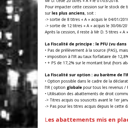
Mr D. cède 20 titres « A » le 01/03/2018.
Pour impacter cette cession sur le stock de ti
sur
les plus anciens
, soit :
-> sortie de 8 titres « A » acquis le 04/01/201
-> sortie de 12 titres « A » acquis le 30/06/2
Après la cession, il reste à Mr D. 5 titres « A
La Fiscalité de principe : le PFU (vu dans
• Pas de prélèvement à la source (PAS), mai
• imposition à l’IR au taux forfaitaire de 12,8
• + PS de 17,2% sur le montant brut (hors a
La Fiscalité sur option : au barème de l’
• Option possible dans le cadre de la déclara
l’IR ( option
globale
pour tous les revenus / 
• Utilisation des abattements de droit comm
-> Titres acquis ou souscrits avant le 1er jan
-> Pas pour les titres acquis depuis le cette d
L
es abattements mis en place