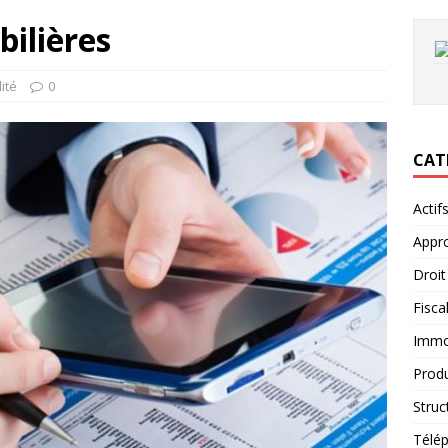
bilières
lité
0
CAT
Actif
Appro
Droit
Fiscal
Immob
Produ
Struc
Télép