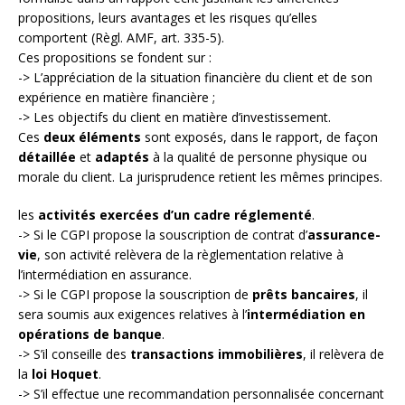
propositions, leurs avantages et les risques qu’elles
comportent (Règl. AMF, art. 335-5).
Ces propositions se fondent sur :
-> L’appréciation de la situation financière du client et de son
expérience en matière financière ;
-> Les objectifs du client en matière d’investissement.
Ces
deux éléments
sont exposés, dans le rapport, de façon
détaillée
et
adaptés
à la qualité de personne physique ou
morale du client. La jurisprudence retient les mêmes principes.
les
activités exercées d’un cadre réglementé
.
-> Si le CGPI propose la souscription de contrat d’
assurance-
vie
, son activité relèvera de la règlementation relative à
l’intermédiation en assurance.
-> Si le CGPI propose la souscription de
prêts bancaires
, il
sera soumis aux exigences relatives à l’
intermédiation en
opérations de banque
.
-> S’il conseille des
transactions immobilières
, il relèvera de
la
loi Hoquet
.
-> S’il effectue une recommandation personnalisée concernant