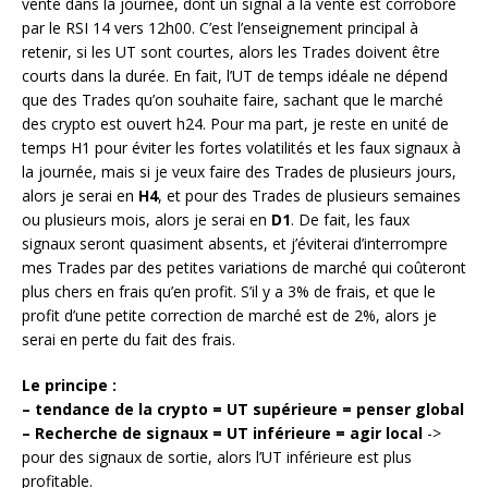
vente dans la journée, dont un signal à la vente est corroboré
par le RSI 14 vers 12h00. C’est l’enseignement principal à
retenir, si les UT sont courtes, alors les Trades doivent être
courts dans la durée. En fait, l’UT de temps idéale ne dépend
que des Trades qu’on souhaite faire, sachant que le marché
des crypto est ouvert h24. Pour ma part, je reste en unité de
temps H1 pour éviter les fortes volatilités et les faux signaux à
la journée, mais si je veux faire des Trades de plusieurs jours,
alors je serai en
H4
, et pour des Trades de plusieurs semaines
ou plusieurs mois, alors je serai en
D1
. De fait, les faux
signaux seront quasiment absents, et j’éviterai d’interrompre
mes Trades par des petites variations de marché qui coûteront
plus chers en frais qu’en profit. S’il y a 3% de frais, et que le
profit d’une petite correction de marché est de 2%, alors je
serai en perte du fait des frais.
Le principe :
– tendance de la crypto = UT supérieure = penser global
– Recherche de signaux = UT inférieure = agir local
->
pour des signaux de sortie, alors l’UT inférieure est plus
profitable.