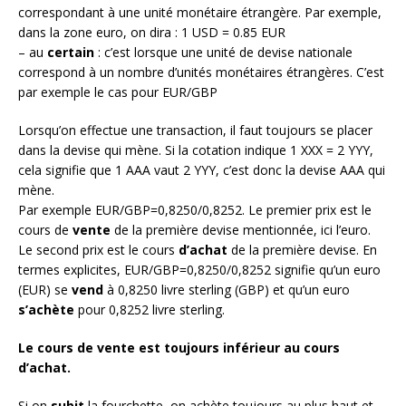
correspondant à une unité monétaire étrangère. Par exemple,
dans la zone euro, on dira : 1 USD = 0.85 EUR
– au
certain
: c’est lorsque une unité de devise nationale
correspond à un nombre d’unités monétaires étrangères. C’est
par exemple le cas pour EUR/GBP
Lorsqu’on effectue une transaction, il faut toujours se placer
dans la devise qui mène. Si la cotation indique 1 XXX = 2 YYY,
cela signifie que 1 AAA vaut 2 YYY, c’est donc la devise AAA qui
mène.
Par exemple EUR/GBP=0,8250/0,8252. Le premier prix est le
cours de
vente
de la première devise mentionnée, ici l’euro.
Le second prix est le cours
d’achat
de la première devise. En
termes explicites, EUR/GBP=0,8250/0,8252 signifie qu’un euro
(EUR) se
vend
à 0,8250 livre sterling (GBP) et qu’un euro
s’achète
pour 0,8252 livre sterling.
Le cours de vente est toujours inférieur au cours
d’achat.
Si on
subit
la fourchette, on achète toujours au plus haut et