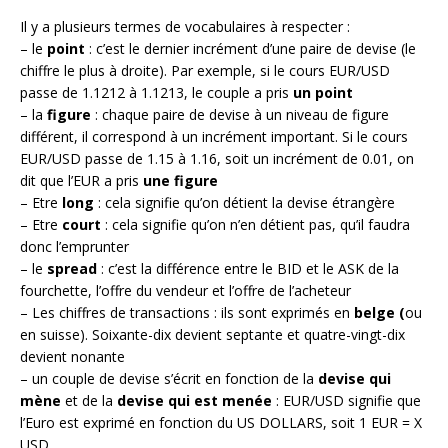
Il y a plusieurs termes de vocabulaires à respecter :
– le
point
: c’est le dernier incrément d’une paire de devise (le
chiffre le plus à droite). Par exemple, si le cours EUR/USD
passe de 1.1212 à 1.1213, le couple a pris
un point
– la
figure
: chaque paire de devise à un niveau de figure
différent, il correspond à un incrément important. Si le cours
EUR/USD passe de 1.15 à 1.16, soit un incrément de 0.01, on
dit que l’EUR a pris
une figure
– Etre
long
: cela signifie qu’on détient la devise étrangère
– Etre
court
: cela signifie qu’on n’en détient pas, qu’il faudra
donc l’emprunter
– le
spread
: c’est la différence entre le BID et le ASK de la
fourchette, l’offre du vendeur et l’offre de l’acheteur
– Les chiffres de transactions : ils sont exprimés en
belge (
ou
en suisse). Soixante-dix devient septante et quatre-vingt-dix
devient nonante
– un couple de devise s’écrit en fonction de la
devise qui
mène
et de la
devise qui est menée
: EUR/USD signifie que
l’Euro est exprimé en fonction du US DOLLARS, soit 1 EUR = X
USD