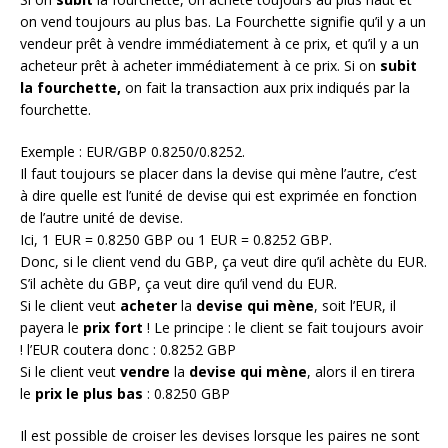
on vend toujours au plus bas. La Fourchette signifie qu’il y a un
vendeur prêt à vendre immédiatement à ce prix, et qu’il y a un
acheteur prêt à acheter immédiatement à ce prix. Si on
subit
la fourchette,
on fait la transaction aux prix indiqués par la
fourchette.
Exemple : EUR/GBP 0.8250/0.8252.
Il faut toujours se placer dans la devise qui mène l’autre, c’est
à dire quelle est l’unité de devise qui est exprimée en fonction
de l’autre unité de devise.
Ici, 1 EUR = 0.8250 GBP ou 1 EUR = 0.8252 GBP.
Donc, si le client vend du GBP, ça veut dire qu’il achète du EUR.
S’il achète du GBP, ça veut dire qu’il vend du EUR.
Si le client veut
acheter
la
devise qui mène
, soit l’EUR, il
payera le
prix fort
! Le principe : le client se fait toujours avoir
! l’EUR coutera donc : 0.8252 GBP
Si le client veut
vendre
la
devise qui mène
, alors il en tirera
le
prix le plus bas
: 0.8250 GBP
Il est possible de croiser les devises lorsque les paires ne sont