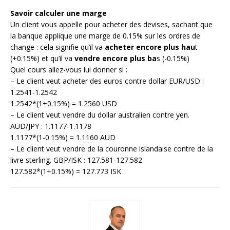
Savoir calculer une marge
Un client vous appelle pour acheter des devises, sachant que
la banque applique une marge de 0.15% sur les ordres de
change : cela signifie qu’il va
acheter encore plus hau
t
(+0.15%) et qu’il va
vendre encore plus ba
s (-0.15%)
Quel cours allez-vous lui donner si :
– Le client veut acheter des euros contre dollar EUR/USD :
1.2541-1.2542
1.2542*(1+0.15%) = 1.2560 USD
– Le client veut vendre du dollar australien contre yen.
AUD/JPY : 1.1177-1.1178
1.1177*(1-0.15%) = 1.1160 AUD
– Le client veut vendre de la couronne islandaise contre de la
livre sterling. GBP/ISK : 127.581-127.582
127.582*(1+0.15%) = 127.773 ISK