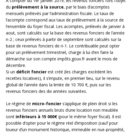
A compter du 1er janvier 2019, les revenus fonciers font l’objet
du
prélèvement à la source
, par le biais d’acomptes
mensuels prélevés par l’administration fiscale. Le taux de
l’acompte correspond aux taux de prélèvement à la source de
l’ensemble du foyer fiscal. Les acomptes, prélevés de janvier à
aout, sont calculés sur la base des revenus fonciers de l’année
n-2 ; ceux prélevés à partir de septembre sont calculés sur la
base de revenus fonciers de n-1. Le contribuable peut opter
pour un prélèvement trimestriel, charge à lui d’en faire la
démarche sur son compte impôts.gouv.fr avant le mois de
décembre.
Si un
déficit foncier
est créé (les charges excèdent les
recettes locatives), il s’impute, en premier lieu, sur le revenu
global de l’année dans la limite de 10 700 €, puis sur les
revenus fonciers des dix années suivantes.
Le régime de
micro-foncier
s’applique de plein droit si les
revenus fonciers annuels bruts d’une location non meublée
sont
inférieurs à 15 000€
(pour le même foyer fiscal). Il est
possible d’opter pour le régime réel d’imposition (sauf pour
loueur d’un monument historique, immeuble en nue-propriété,