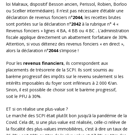
loi Malraux, dispositif Besson ancien, Perissol, Robien, Borloo
ou Scellier intermédiaire). Il n’est pas nécessaire d’établir une
déclaration de revenus fonciers n°
2044
, les recettes brutes
sont portées sur la déclaration n°
2042
à la rubrique n° 4 «
Revenus fonciers » lignes 4 BA, 4 BB ou 4 BC . L’administration
fiscale applique directement un abattement forfaitaire de 30%.
Attention, si vous détenez des revenus fonciers « en direct »,
alors la déclaration n°
2044
s’impose !
Pour les
revenus financiers
, ils correspondent aux
placements de trésorerie de la SCPI. Ils sont soumis au
barème progressif des impôts sur le revenu seulement si les
intérêts imposables du foyer sont inférieurs à 2 000 €/an.
Sinon, il est possible de choisir soit le barème progressif,
soit le PFU à 30%.
ET si on réalise une plus-value ?
Le marché des SCPI était plutôt bon jusqu’à la pandémie de la
Covid. Cela dit, si une plus-value est réalisée, celle-ci relève de
la fiscalité des plus-values immobilières, c’est à dire un taux de