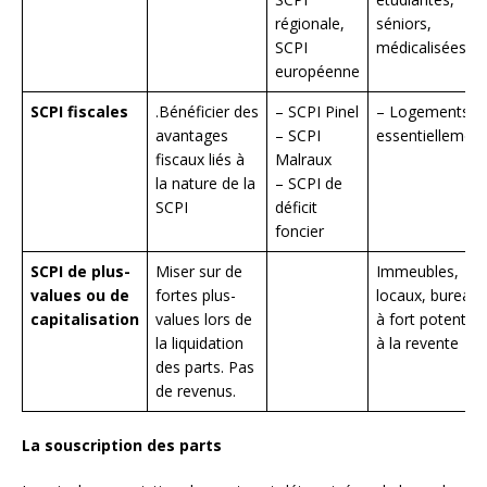
régionale,
séniors,
SCPI
médicalisées
européenne
SCPI fiscales
.Bénéficier des
– SCPI Pinel
– Logements
avantages
– SCPI
essentiellement
fiscaux liés à
Malraux
la nature de la
– SCPI de
SCPI
déficit
foncier
SCPI de plus-
Miser sur de
Immeubles,
values ou de
fortes plus-
locaux, bureaux
capitalisation
values lors de
à fort potentiel
la liquidation
à la revente
des parts. Pas
de revenus.
La souscription des parts