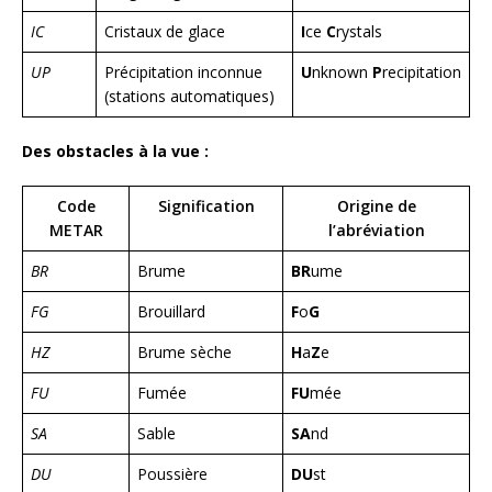
IC
Cristaux de glace
I
ce
C
rystals
UP
Précipitation inconnue
U
nknown
P
recipitation
(stations automatiques)
Des obstacles à la vue :
Code
Signification
Origine de
METAR
l’abréviation
BR
Brume
BR
ume
FG
Brouillard
F
o
G
HZ
Brume sèche
H
a
Z
e
FU
Fumée
FU
mée
SA
Sable
SA
nd
DU
Poussière
DU
st