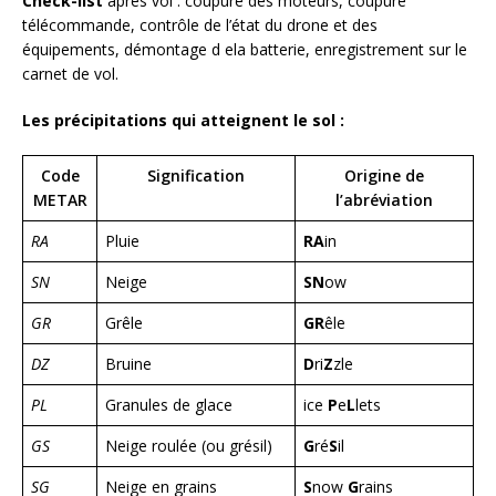
Check-list
après vol : coupure des moteurs, coupure
télécommande, contrôle de l’état du drone et des
équipements, démontage d ela batterie, enregistrement sur le
carnet de vol.
Les précipitations qui atteignent le sol :
Code
Signification
Origine de
METAR
l’abréviation
RA
Pluie
RA
in
SN
Neige
SN
ow
GR
Grêle
GR
êle
DZ
Bruine
D
ri
Z
zle
PL
Granules de glace
ice
P
e
L
lets
GS
Neige roulée (ou grésil)
G
ré
S
il
SG
Neige en grains
S
now
G
rains