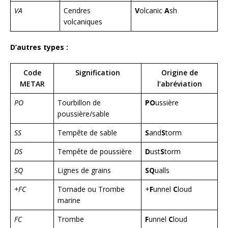
VA
Cendres
V
olcanic
A
sh
volcaniques
D’autres types :
Code
Signification
Origine de
METAR
l’abréviation
PO
Tourbillon de
PO
ussière
poussière/sable
SS
Tempête de sable
S
and
S
torm
DS
Tempête de poussière
D
ust
S
torm
SQ
Lignes de grains
SQ
ualls
+FC
Tornade ou Trombe
+
F
unnel
C
loud
marine
FC
Trombe
F
unnel
C
loud