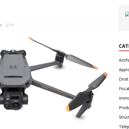
te
0
CAT
Actif
Appro
Droit
Fiscal
Immob
Produ
Struc
Télép