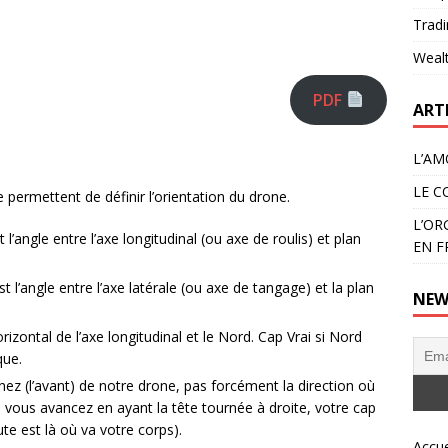
Tradi
Weal
PDF
ART
L’AM
LE C
e permettent de définir l’orientation du drone.
L’OR
t l’angle entre l’axe longitudinal (ou axe de roulis) et plan
EN F
est l’angle entre l’axe latérale (ou axe de tangage) et la plan
NEW
orizontal de l’axe longitudinal et le Nord. Cap Vrai si Nord
que.
 nez (l’avant) de notre drone, pas forcément la direction où
vous avancez en ayant la tête tournée à droite, votre cap
te est là où va votre corps).
Accue