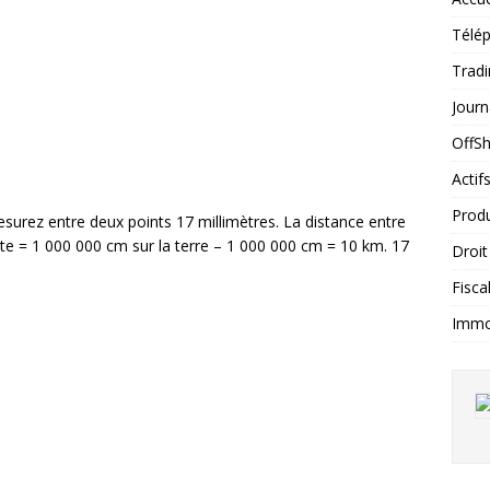
Télép
Tradi
Journ
OffS
Actif
Produ
esurez entre deux points 17 millimètres. La distance entre
rte = 1 000 000 cm sur la terre – 1 000 000 cm = 10 km. 17
Droit
Fiscal
Immob