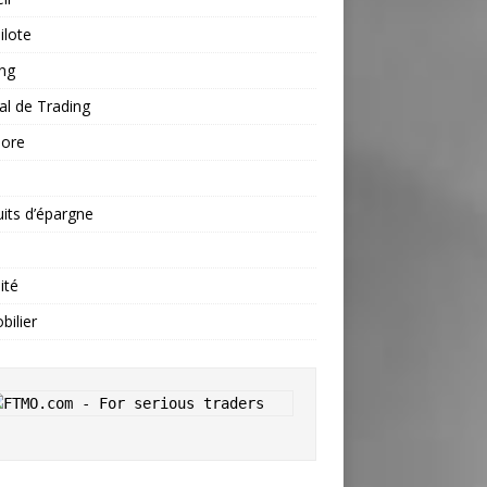
ilote
ng
al de Trading
hore
s
its d’épargne
ité
ilier