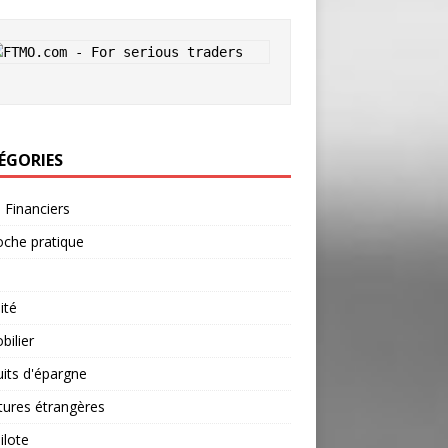
ÉGORIES
s Financiers
che pratique
ité
ilier
its d'épargne
tures étrangères
ilote