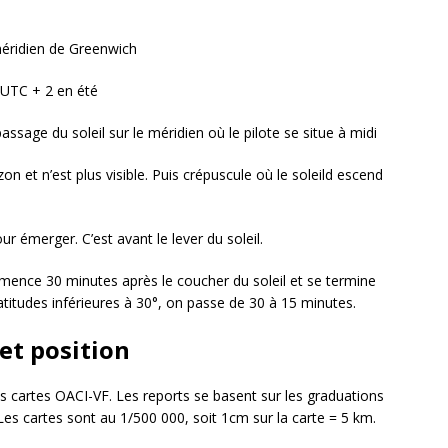
méridien de Greenwich
 UTC + 2 en été
ssage du soleil sur le méridien où le pilote se situe à midi
izon et n’est plus visible. Puis crépuscule où le soleild escend
ur émerger. C’est avant le lever du soleil.
mence 30 minutes après le coucher du soleil et se termine
latitudes inférieures à 30°, on passe de 30 à 15 minutes.
 et position
es cartes OACI-VF. Les reports se basent sur les graduations
 Les cartes sont au 1/500 000, soit 1cm sur la carte = 5 km.