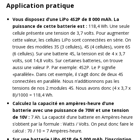
Application pratique
Vous disposez d’une LiPo 4S2P de 8 000 mAh. La
puissance de cette batterie est :
118,4 Wh. Une seule
cellule présente une tension de 3,7 volts. Pour augmenter
cette valeur, les cellules LiPo sont connectées en série. On
trouve des modèles 3S (3 cellules), 4S (4 cellules), voire 6S
(6 cellules). Sur une batterie 4S, la tension est de 4 x 3,7
volts, soit 14,8 volts. Sur certaines batteries, on trouve
aussi une valeur P. Par exemple: 4S2P. Le P signifie
«parallèle». Dans cet exemple, il s’agit donc de deux 4S
connectées en parallèle. Nous n’additionnons pas les
tensions de nos 2 modules 4S. Nous avons donc (4 x 3,7 x
8)/1000 = 118,4 Wh.
Calculez la capacité en ampères-heure d’une
batterie avec une puissance de 70W et une tension
de 10V :
7 Ah. La capacité d’une batterie en Ampères-heure
s’obtient par la formule : Watts / Volts. On peut donc faire le
calcul : 70 / 10 = 7 Ampères-heure.
Sur une batterie LiPo 4S1P de 5 000 mAh, l’inscription