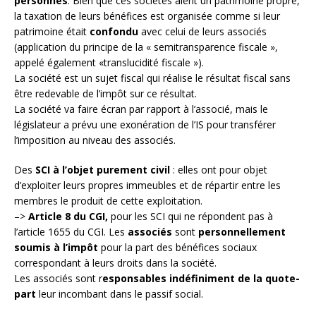
personnes
. Bien que ces sociétés aient un patrimoine propre,
la taxation de leurs bénéfices est organisée comme si leur
patrimoine était
confondu
avec celui de leurs associés
(application du principe de la « semitransparence fiscale »,
appelé également «translucidité fiscale »).
La société est un sujet fiscal qui réalise le résultat fiscal sans
être redevable de l’impôt sur ce résultat.
La société va faire écran par rapport à l’associé, mais le
législateur a prévu une exonération de l’IS pour transférer
l’imposition au niveau des associés.
Des
SCI à l’objet purement civil
: elles ont pour objet
d’exploiter leurs propres immeubles et de répartir entre les
membres le produit de cette exploitation.
–>
Article 8 du CGI,
pour les SCI qui ne répondent pas à
l’article 1655 du CGI. Les
associés
sont
personnellement
soumis à l’impôt
pour la part des bénéfices sociaux
correspondant à leurs droits dans la société.
Les associés sont r
esponsables indéfiniment de la quote-
part
leur incombant dans le passif social.